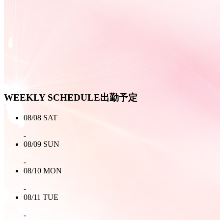
WEEKLY SCHEDULE
出勤予定
08/08
SAT
-
08/09
SUN
-
08/10
MON
-
08/11
TUE
-