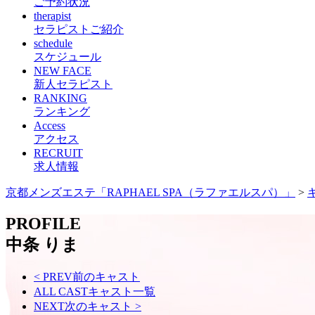
ご予約状況
therapist
セラピストご紹介
schedule
スケジュール
NEW FACE
新人セラピスト
RANKING
ランキング
Access
アクセス
RECRUIT
求人情報
京都メンズエステ「RAPHAEL SPA（ラファエルスパ）」
>
PROFILE
中条 りま
< PREV
前のキャスト
ALL CAST
キャスト一覧
NEXT
次のキャスト
>